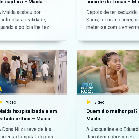
de captura – Maida
amante do Lucas – Ma
A Maida acabou por
Depois de ter seduzido
onfrontar a realidade,
Sónia, o Lucas começou
uando a polícia lhe fez
meter-se com a enferme
uma visita de surpresa em
Katia. Agora a Sónia
casa para lhe entregar um
descobriu e perdeu a
mandado de captura na
cabeça, raptou a enferm
presença do seu marido
e ameaçou matá-la.
ro. — Aceda o nosso
Problema! — Aceda o
ite oficial aqui:
nosso site oficial aqui:
https://bit.ly/maninguemagic
https://bit.ly/maningue
Acompanha o melhor do
Acompanha o melhor do
entretenimento
entretenimento
Moçambicano na TV no
Moçambicano na TV no
Video
Video
Maningue Magic DStv
Maningue Magic DStv
Maida hospitalizada e em
Quem é o melhor pai?
Canal 503 ou GOtv Max
Canal 503 ou GOtv Max
estado crítico – Maida
Maida
al 8. Da um gosto e nos
Canal 8. Da um gosto e nos
 Dona Nilza teve de ir a
A Jacqueline e o Eduard
acompanha na nossa
acompanha na nossa
orrer ao hospital, depois
discutem sobre o seu
ic
página do Facebook:
página do Facebook: