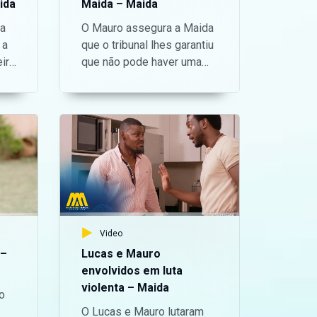
ida
Maida – Maida
 a
O Mauro assegura a Maida
 a
que o tribunal lhes garantiu
ira
que não pode haver uma
detenção imediata. —
Aceda o nosso site oficial
eira
aqui:
https://bit.ly/maninguemagic
Acompanha o melhor do
entretenimento
magic
Moçambicano na TV no
Maningue Magic DStv
Canal 503 ou GOtv Max
Canal 8. Da um gosto e nos
Video
acompanha na nossa
 –
Lucas e Mauro
página do Facebook:
envolvidos em luta
https://www.facebook.com/ManingueMagic
violenta – Maida
o
Nos segue no Twitter:
O Lucas e Mauro lutaram
https://twitter.com/ManingueMagic,