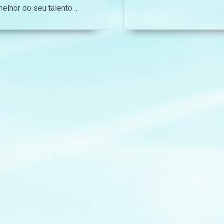
melhor do seu talento
durante muito tempo m
durante o ano todo e
os serviços dela não se
muitos dessas actuações
somente dedicado a cui
de certeza que entrariam
da casa e do filho de
para uma sala da honras
Jeremias.
nas maiores redes virtuais
que existem.