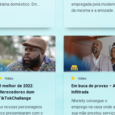
drama doméstico. Em
empregada pela modern
Nos segue no Twitter:
https://www.instagram
quem é que se deve
da mesma e a amizade
https://twitter.com/ManingueMagic,
e no TikTok:
onfiar? O Sr. Estevo ou a
entre Castro e Nhelety
ic/
no Instagram:
https://www.tiktok.com
atalia?
causa despachos de
https://www.instagram.com/maninguemagic/
para não perderes as
polícias para zonas be
official
 no TikTok:
novidades do teu canal
distante da zona deles 
https://www.tiktok.com/@maninguemagic_official
favorito.
jurisdição.
para não perderes as
novidades do teu canal
avorito.
Video
Video
O melhor de 2022:
Em buca de provas – 
Merecedores dum
Infiltrada
TikTokChallange
Nhelety consegue o
As nossas personagens
emprego na casa onde 
nos presentearam com o
sua mãe prestou serviç