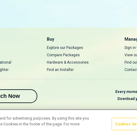
Buy
Manag
Explore our Packages
Sign in
Compare Packages
View o
ational
Hardware & Accessories
Find ou
ghter
Find an Installer
Contac
Every moment
tch Now
Download y
and for advertising purposes. By using this site you
e Cookies in the footer of the page. For more
Cookies Se
ns
Privacy & Cookie Notice
Responsible Disclosure Policy
Copyright
Care
reserved