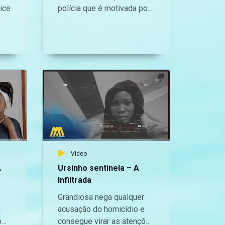
ice
polícia que é motivada por
.com/maninguemagic/
no Instagram:
Nhelety a perseguir o casal
https://www.instagram.com/maninguemagic/
Khoza e tensão emocional
/@maninguemagic_official
e no TikTok:
que existe entre Grandiosa
https://www.tiktok.com/@maninguemagic_offici
m
e Jeremias é desenterrado
para não perderes as
de
no meio de tanta confusão
novidades do teu canal
e mistério.
favorito.
Video
A
Ursinho sentinela – A
Infiltrada
Grandiosa nega qualquer
a
acusação do homicídio e
o
consegue virar as atenções