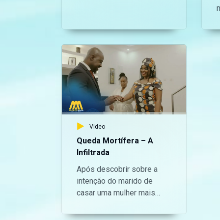
fora do lar deixam
Jeremias cada vez mais
afastado dela e envolvido
com a mesma pessoa que
a sua noiva anda à procura.
Video
Queda Mortífera – A
Infiltrada
Após descobrir sobre a
intenção do marido de
casar uma mulher mais
jovem, esposa de Jerry
tenta evitar o pior e convida