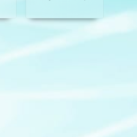
as
da polícia para Helena sem
rão
saber que a mesma possui
dar
informações sobre a
camara de vigilância da
falecida.