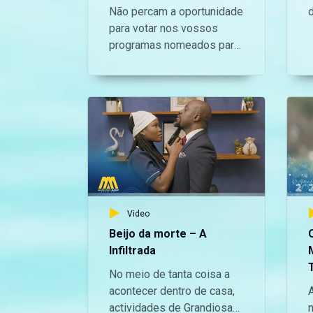
Não percam a oportunidade
https://twitter.com/ManingueMagic,
para votar nos vossos
no Instagram:
programas nomeados para
c
https://www.instagram.com/maninguemag
os Prémios África Magic
N
e no TikTok:
Viewers’ Choice. Maida
https://www.tiktok.com/@maninguemagic_
e
(Melhor Telenovela
para não perderes as
Original) e A Infiltrada
novidades do teu canal
(Melhor Série Dramática
favorito.
Original). Veja estes shows
f
e mais entretenimento
autenticamente
Moçambicano aqui no
Maningue Magic DStv
Video
Família Canal 503 e GOtv
Beijo da morte – A
Max Canal 8.
Infiltrada
No meio de tanta coisa a
acontecer dentro de casa,
actividades de Grandiosa