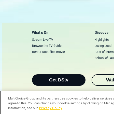
a rival para um confronto
que termina de forma fatal.
What's On
Discover
Stream Live TV
Highlights
Browse the TV Guide
Loving Local
Rent a BoxOffice movie
Best of Intern
School of Lau
Get DStv
Wa
MultiChoice Group and its partners use cookies to help deliver services 
agree to this. You can change your cookie settings by clicking on Manag
MultiChoice Website
Terms & Conditio
information, see our
Privacy Policy
© 2025 MultiChoice (PTY) LTD. All rights 