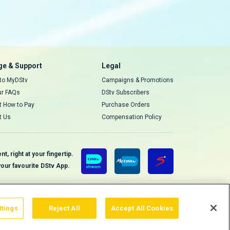
e & Support
Legal
 to MyDStv
Campaigns & Promotions
ur FAQs
DStv Subscribers
t How to Pay
Purchase Orders
t Us
Compensation Policy
, right at your fingertip.
our favourite DStv App.
ttings
Reject All
Accept All Cookies
ers
Gerir Cookies