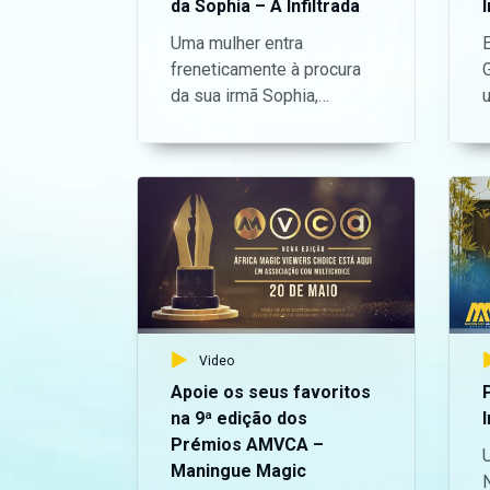
da Sophia – A Infiltrada
I
Uma mulher entra
freneticamente à procura
da sua irmã Sophia,
afirmando que esta foi
morta no estabelecimento.
— Aceda o nosso site
o
oficial aqui:
A
https://bit.ly/maninguemagic
a
Acompanha o melhor do
entretenimento
Moçambicano na TV no
Maningue Magic DStv
Canal 503 ou GOtv Max
Video
Canal 8. Da um gosto e nos
Apoie os seus favoritos
acompanha na nossa
Can
na 9ª edição dos
I
página do Facebook:
Prémios AMVCA –
https://www.facebook.com/ManingueMag
Maningue Magic
Nos segue no Twitter: