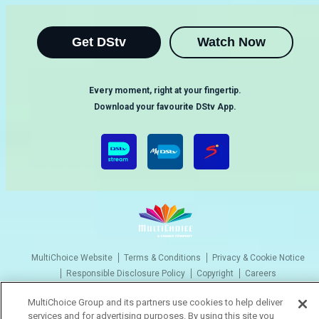
Get DStv
Watch Now
Every moment, right at your fingertip.
Download your favourite DStv App.
MultiChoice Website
Terms & Conditions
Privacy & Cookie Notice
Responsible Disclosure Policy
Copyright
Careers
Gerir Cookies
MultiChoice Group and its partners use cookies to help deliver
© 2025 MultiChoice (PTY) LTD. All rights reserved
services and for advertising purposes. By using this site you