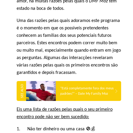
amor, há muitas razões pelas quais o
DMF Moz
tem
estado na boca de todos.
Uma das razões pelas quais adoramos este programa
é o momento em que os possíveis pretendentes
conhecem as famílias dos seus potenciais futuros
parceiros. Estes encontros podem correr muito bem
ou muito mal, especialmente quando entram em jogo
as perguntas. Algumas das interacções revelaram
várias razões pelas quais os primeiros encontros são
garantidos e depois fracassam.
“Está completamente fora dos meus
padrões!” – Date My Family Moz
Eis uma lista de razões pelas quais o seu primeiro
encontro pode não ser bem sucedido:
1. Não ter dinheiro ou uma casa 🚫💰