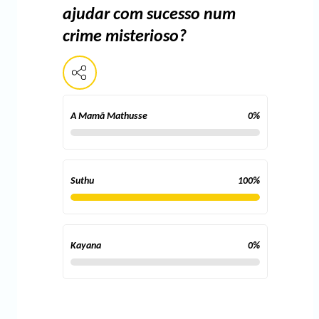
ajudar com sucesso num
crime misterioso?
A Mamã Mathusse
0
%
Suthu
100
%
Kayana
0
%