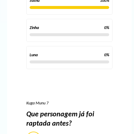
Suthu
100
%
Zinha
0
%
Luna
0
%
Kuga Munu 7
Que personagem já foi
raptada antes?