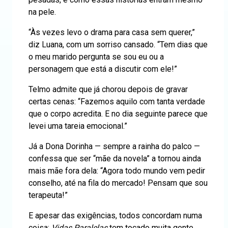
na pele.
“Às vezes levo o drama para casa sem querer,”
diz Luana, com um sorriso cansado. “Tem dias que
o meu marido pergunta se sou eu ou a
personagem que está a discutir com ele!”
Telmo admite que já chorou depois de gravar
certas cenas: “Fazemos aquilo com tanta verdade
que o corpo acredita. E no dia seguinte parece que
levei uma tareia emocional.”
Já a Dona Dorinha — sempre a rainha do palco —
confessa que ser “mãe da novela” a tornou ainda
mais mãe fora dela: “Agora todo mundo vem pedir
conselho, até na fila do mercado! Pensam que sou
terapeuta!”
E apesar das exigências, todos concordam numa
coisa:
Vidas Paralelas
tem tocado muita gente.