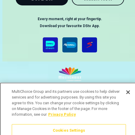
Every moment, right at your fingertip.
Download your favourite DStv App.
MultiChoice Website
Terms & Conditions
Privacy & Cookie Notice
MultiChoice Group and its partners use cookies to help deliver
Responsible Disclosure Policy
Copyright
Careers
services and for advertising purposes. By using this site you
agree to this. You can change your cookie settings by clicking
Gerir Cookies
on Manage Cookies in the footer of the page. For more
© 2025 MultiChoice (PTY) LTD. All rights reserved
information, see our
Privacy Policy
Cookies Settings