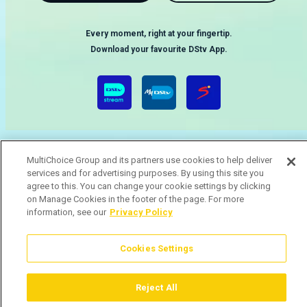
Every moment, right at your fingertip.
Download your favourite DStv App.
MultiChoice Group and its partners use cookies to help deliver
services and for advertising purposes. By using this site you
agree to this. You can change your cookie settings by clicking
MultiChoice Website
Terms & Conditions
Privacy & Cookie Notice
on Manage Cookies in the footer of the page. For more
Responsible Disclosure Policy
Copyright
Careers
information, see our
Privacy Policy
Gerir Cookies
© 2025 MultiChoice (PTY) LTD. All rights reserved
Cookies Settings
Reject All