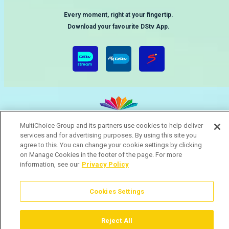
Every moment, right at your fingertip.
Download your favourite DStv App.
MultiChoice Group and its partners use cookies to help deliver
services and for advertising purposes. By using this site you
MultiChoice Website
Terms & Conditions
Privacy & Cookie Notice
agree to this. You can change your cookie settings by clicking
Responsible Disclosure Policy
Copyright
Careers
on Manage Cookies in the footer of the page. For more
Gerir Cookies
information, see our
Privacy Policy
© 2025 MultiChoice (PTY) LTD. All rights reserved
Cookies Settings
Reject All