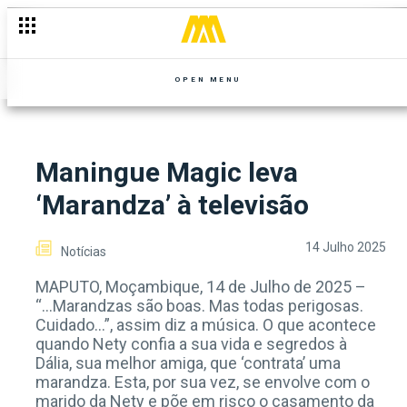
Segue o baile no mês de Julho
OPEN MENU
Maningue Magic leva
‘Marandza’ à televisão
14 Julho 2025
Notícias
MAPUTO, Moçambique, 14 de Julho de 2025 –
“…Marandzas são boas. Mas todas perigosas.
Cuidado…”, assim diz a música. O que acontece
quando Nety confia a sua vida e segredos à
Dália, sua melhor amiga, que ‘contrata’ uma
marandza. Esta, por sua vez, se envolve com o
marido da Nety e põe em risco o casamento da