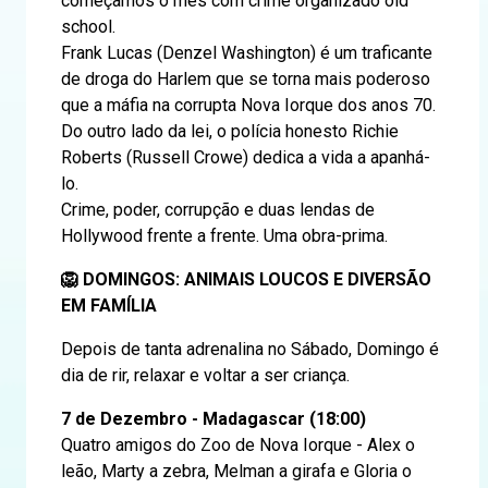
começamos o mês com crime organizado old
school.
Frank Lucas (Denzel Washington) é um traficante
de droga do Harlem que se torna mais poderoso
que a máfia na corrupta Nova Iorque dos anos 70.
Do outro lado da lei, o polícia honesto Richie
Roberts (Russell Crowe) dedica a vida a apanhá-
lo.
Crime, poder, corrupção e duas lendas de
Hollywood frente a frente. Uma obra-prima.
🦁 DOMINGOS: ANIMAIS LOUCOS E DIVERSÃO
EM FAMÍLIA
Depois de tanta adrenalina no Sábado, Domingo é
dia de rir, relaxar e voltar a ser criança.
7 de Dezembro - Madagascar (18:00)
Quatro amigos do Zoo de Nova Iorque - Alex o
leão, Marty a zebra, Melman a girafa e Gloria o