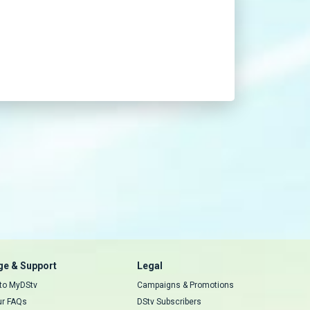
e & Support
Legal
 to MyDStv
Campaigns & Promotions
ur FAQs
DStv Subscribers