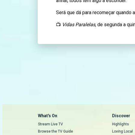
afinal, todos têm algo a esconder.
Será que dá para recomeçar quando a
📺
Vidas Paralelas
, de segunda a qui
What's On
Discover
Stream Live TV
Highlights
Browse the TV Guide
Loving Local