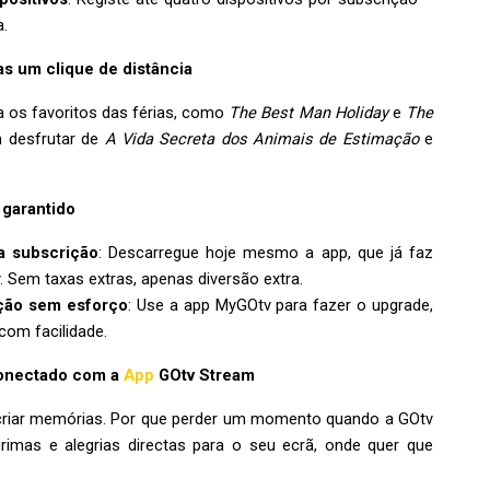
.
as um clique de distância
a os favoritos das férias, como
The Best Man Holiday
e
The
m desfrutar de
A Vida Secreta dos Animais de Estimação
e
 garantido
a subscrição
: Descarregue hoje mesmo a app, que já faz
. Sem taxas extras, apenas diversão extra.
ição sem esforço
: Use a app MyGOtv para fazer o upgrade,
com facilidade.
Conectado com a
App
GOtv Stream
 e criar memórias. Por que perder um momento quando a GOtv
rimas e alegrias directas para o seu ecrã, onde quer que