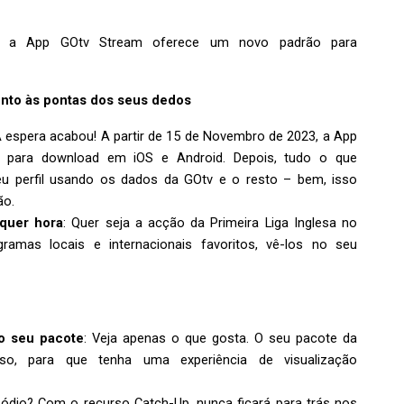
 a App GOtv Stream oferece um novo padrão para
mento às pontas dos seus dedos
A espera acabou! A partir de 15 de Novembro de 2023, a App
l para download em iOS e Android. Depois, tudo o que
seu perfil usando os dados da GOtv e o resto – bem, isso
ão.
lquer hora
: Quer seja a acção da Primeira Liga Inglesa no
mas locais e internacionais favoritos, vê-los no seu
o seu pacote
: Veja apenas o que gosta. O seu pacote da
o, para que tenha uma experiência de visualização
sódio? Com o recurso Catch-Up, nunca ficará para trás nos