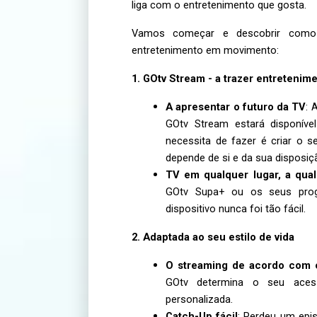
liga com o entretenimento que gosta.
Vamos começar e descobrir como
entretenimento em movimento
:
1. GOtv Stream - a trazer entreteni
A apresentar o futuro da TV
: 
GOtv Stream estará disponíve
necessita de fazer é criar o 
depende de si e da sua disposiç
TV em qualquer lugar, a qua
GOtv Supa+ ou os seus progra
dispositivo nunca foi tão fácil.
2. Adaptada ao seu estilo de vida
O streaming de acordo com 
GOtv determina o seu acess
personalizada.
Catch-Up fácil
: Perdeu um epi