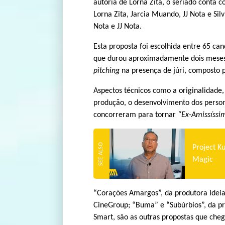
autoria de Lorna Zita, o seriado conta co
Lorna Zita, Jarcia Muando, JJ Nota e Silv
Nota e JJ Nota.
Esta proposta foi escolhida entre 65 ca
que durou aproximadamente dois meses 
pitching
na presença de júri, composto po
Aspectos técnicos como a originalidade, 
produção, o desenvolvimento dos person
concorreram para tornar
“Ex-Amissíssi
Project K
Magic
“Corações Amargos”, da produtora Idei
CineGroup; “Buma” e “Subúrbios”, da p
Smart, são as outras propostas que che