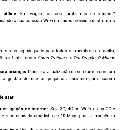
 offline
: Em viagem ou com problemas de Internet?
usando a sua conexão Wi-Fi ou dados móveis e desfrute-os
em streaming adequado para todos os membros da família,
ções infantis, como
Como Treinares o Teu Dragão: O Mundo
para crianças
: Planeie a visualização da sua família com um
a a gestão do que os pequenos assistem para ficarem
de usar
er ligação de internet
: Seja 3G, 4G ou Wi-Fi, a app GOtv
, é recomendada uma linha de 10 Mbps para a experiência
positivos
: Registe até quatro dispositivos por subscrição –