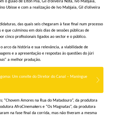
m o guião de Elton Pila, Gil d’oliveira Nota, Ivo Mabjaia,
ino Ubisse e com a realização de Ivo Mabjaia, Gil d’oliveira
ndidaturas, das quais seis chegaram à fase final num processo
e que culminou em dois dias de sessões públicas de
r cinco profissionais ligados ao sector e o público.
o arco da história e sua relevância, a viabilidade de
agens e a apresentação e respostas às questões do júri
mas”
a melhor produção.
ugoma: Um convite do Diretor do Canal – Maningue
as; “Chovem Amores na Rua do Matadouro”, da produtora
rodutora AfroCinemakers e “Os Magnatas”, da produtora
garam na fase final da corrida, mas não tiveram a mesma