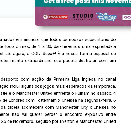
mados em anunciar que todos os nossos subscritores do
te todo o mês, de 1 a 30, dar-lhe-emos uma espreitadela
vel até agora, o GOtv Supa+! É a nossa forma especial de
tretenimento extraordinário que poderá desfrutar com um
desporto com acção da Primeira Liga Inglesa no canal
ção inclui alguns dos jogos mais esperados da temporada.
tle e o Manchester United enfrenta o Fulham no sábado, 4
 de Londres com Tottenham x Chelsea na segunda-feira, 6
da tabela acontecerá com Manchester City x Chelsea no
nte não vai querer perder o encontro explosivo entre
, 25 de Novembro, seguido por Everton e Manchester United