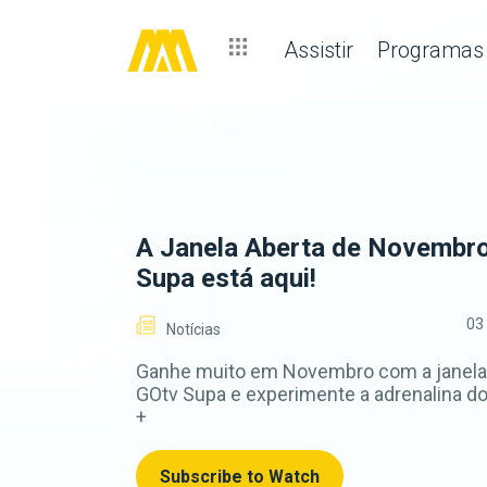
MixShow: Receitas Incríveis Para Experimentar em Casa - Ma
Assistir
Programas
A Janela Aberta de Novembr
Supa está aqui!
03
Notícias
Ganhe muito em Novembro com a janela 
GOtv Supa e experimente a adrenalina d
+
Subscribe to Watch