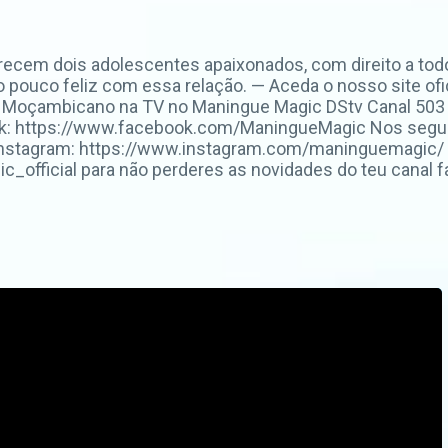
recem dois adolescentes apaixonados, com direito a todo
 pouco feliz com essa relação. — Aceda o nosso site ofic
Moçambicano na TV no Maningue Magic DStv Canal 503 o
k: https://www.facebook.com/ManingueMagic Nos segue
Instagram: https://www.instagram.com/maninguemagic/ 
fficial para não perderes as novidades do teu canal fa