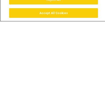
Accept All Cookies
Assistir
Comprar
Guia TV
Pesquisar
Menu