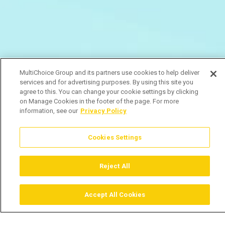
MultiChoice Group and its partners use cookies to help deliver
services and for advertising purposes. By using this site you
agree to this. You can change your cookie settings by clicking
on Manage Cookies in the footer of the page. For more
information, see our
Privacy Policy
Cookies Settings
Reject All
Accept All Cookies
Assistir
Comprar
Guia TV
Pesquisar
Menu