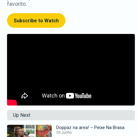
favorito.
Subscribe to Watch
Up Next
Doppaz na area! – Peixe Na Brasa
03 Junho