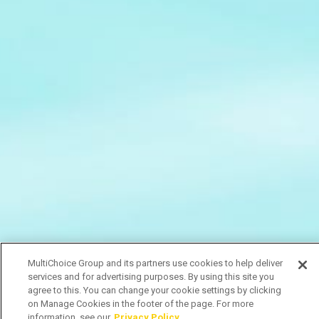
MultiChoice Group and its partners use cookies to help deliver
services and for advertising purposes. By using this site you
agree to this. You can change your cookie settings by clicking
on Manage Cookies in the footer of the page. For more
information, see our
Privacy Policy