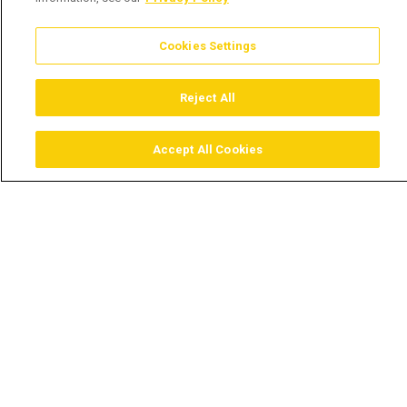
Cookies Settings
Reject All
Accept All Cookies
Assistir
Comprar
Guia TV
Pesquisar
Menu