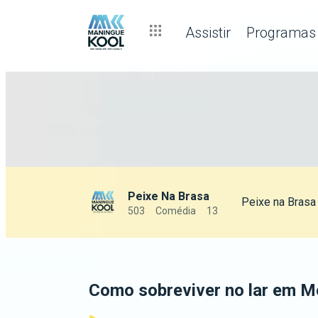
Assistir
Programas
Peixe Na Brasa
Peixe na Brasa
503
Comédia
13
Como sobreviver no lar em M