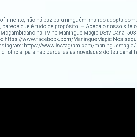
sofrimento, não há paz para ninguém, marido adopta co
parece que é tudo de propósito. — Aceda o nosso site ofi
Moçambicano na TV no Maningue Magic DStv Canal 503 o
k: https://www.facebook.com/ManingueMagic Nos segue
Instagram: https://www.instagram.com/maninguemagic/ 
fficial para não perderes as novidades do teu canal fa