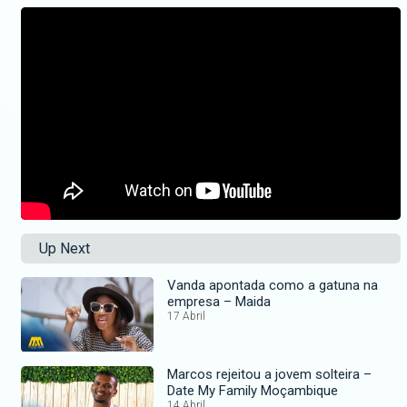
Up Next
Vanda apontada como a gatuna na
empresa – Maida
17 Abril
Marcos rejeitou a jovem solteira –
Date My Family Moçambique
14 Abril