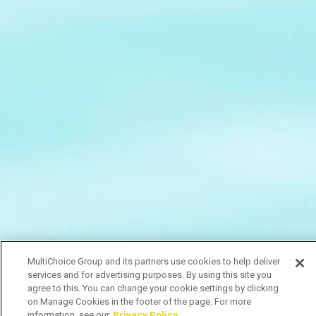
MultiChoice Group and its partners use cookies to help deliver
services and for advertising purposes. By using this site you
agree to this. You can change your cookie settings by clicking
on Manage Cookies in the footer of the page. For more
information, see our
Privacy Policy