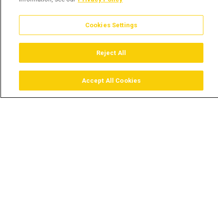
Cookies Settings
Reject All
Accept All Cookies
Assistir
Comprar
Guia TV
Pesquisar
Menu