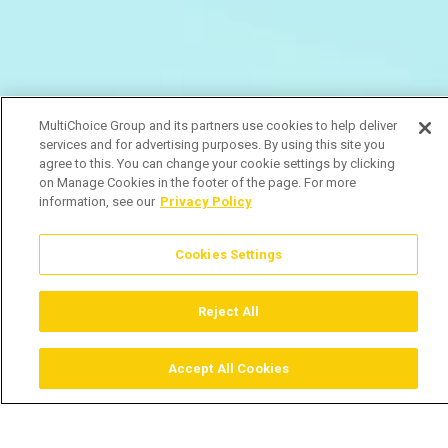
MultiChoice Group and its partners use cookies to help deliver
services and for advertising purposes. By using this site you
agree to this. You can change your cookie settings by clicking
on Manage Cookies in the footer of the page. For more
information, see our
Privacy Policy
Cookies Settings
Reject All
Accept All Cookies
Assistir
Comprar
Guia TV
Pesquisar
Menu