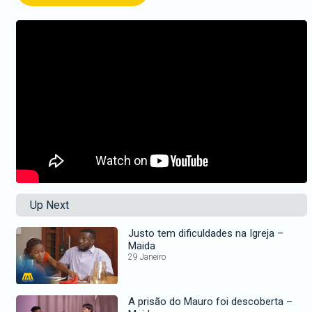
Up Next
Justo tem dificuldades na Igreja –
Maida
29 Janeiro
A prisão do Mauro foi descoberta –