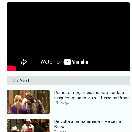
Up Next
Por isso moçambicano não conta a
ninguém quando viaja – Peixe na Brasa
18 Março
De volta a pátria amada – Peixe na
Brasa
23 Março