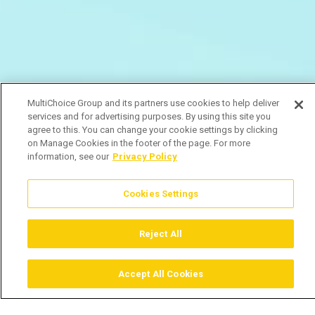
MultiChoice Group and its partners use cookies to help deliver
services and for advertising purposes. By using this site you
agree to this. You can change your cookie settings by clicking
on Manage Cookies in the footer of the page. For more
information, see our
Privacy Policy
Cookies Settings
Reject All
Accept All Cookies
Assistir
Comprar
Guia TV
Pesquisar
Menu