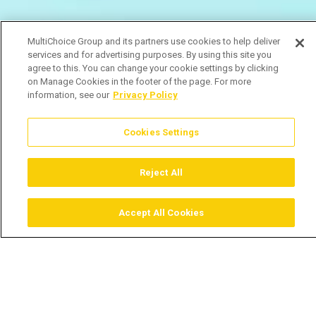
MultiChoice Group and its partners use cookies to help deliver
services and for advertising purposes. By using this site you
agree to this. You can change your cookie settings by clicking
on Manage Cookies in the footer of the page. For more
information, see our
Privacy Policy
Cookies Settings
Reject All
Accept All Cookies
Assistir
Comprar
Guia TV
Pesquisar
Menu