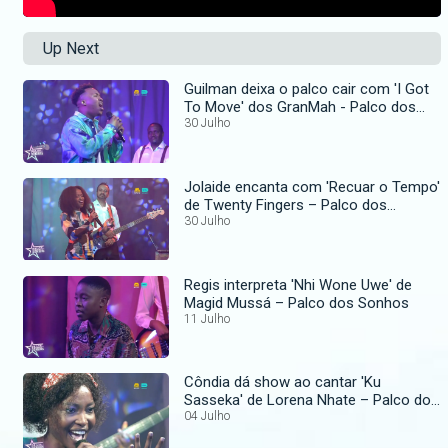
Up Next
Guilman deixa o palco cair com 'I Got
To Move' dos GranMah - Palco dos
Sonhos
30 Julho
Jolaide encanta com 'Recuar o Tempo'
de Twenty Fingers – Palco dos
Sonhos
30 Julho
Regis interpreta 'Nhi Wone Uwe' de
Magid Mussá – Palco dos Sonhos
11 Julho
Côndia dá show ao cantar 'Ku
Sasseka' de Lorena Nhate – Palco dos
Sonhos
04 Julho