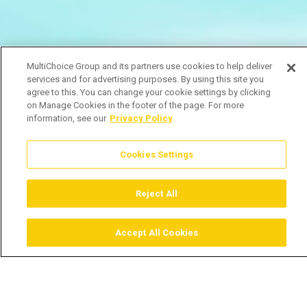
MultiChoice Group and its partners use cookies to help deliver
services and for advertising purposes. By using this site you
agree to this. You can change your cookie settings by clicking
on Manage Cookies in the footer of the page. For more
information, see our
Privacy Policy
Cookies Settings
Reject All
Accept All Cookies
Assistir
Comprar
Guia TV
Pesquisar
Menu