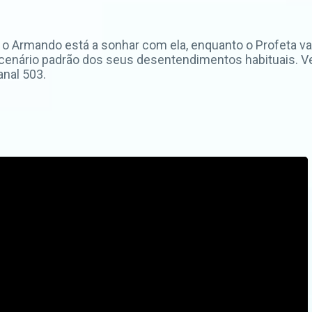
ue o Armando está a sonhar com ela, enquanto o Profeta 
o cenário padrão dos seus desentendimentos habituais. V
anal 503.