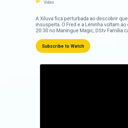
Video
A Xiluva fica perturbada ao descobrir q
insuspeita. O Fred e a Leninha voltam a
20:30 no Maningue Magic, DStv Família c
Subscribe to Watch