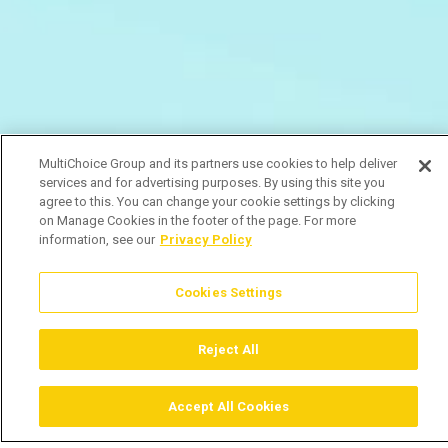
MultiChoice Group and its partners use cookies to help deliver
services and for advertising purposes. By using this site you
agree to this. You can change your cookie settings by clicking
on Manage Cookies in the footer of the page. For more
information, see our
Privacy Policy
Cookies Settings
Reject All
Accept All Cookies
Assistir
Comprar
Guia TV
Pesquisar
Menu