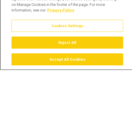
on Manage Cookies in the footer of the page. For more
information, see our
Privacy Policy
Cookies Settings
Reject All
Accept All Cookies
Assistir
Comprar
Guia TV
Pesquisar
Menu