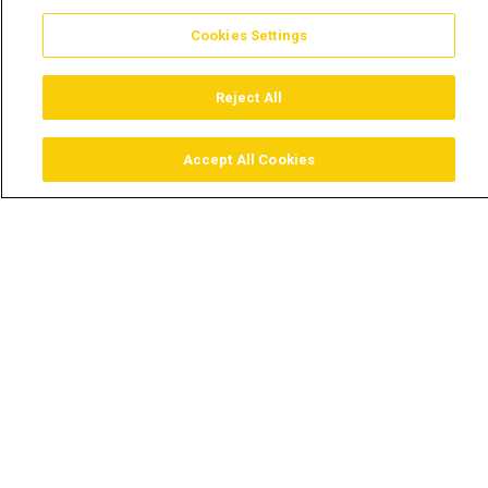
Cookies Settings
Reject All
Accept All Cookies
Assistir
Comprar
Guia TV
Pesquisar
Menu