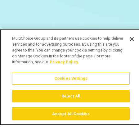
MultiChoice Group and its partners use cookies to help deliver
services and for advertising purposes. By using this site you
agree to this. You can change your cookie settings by clicking
on Manage Cookies in the footer of the page. For more
information, see our
Privacy Policy
Cookies Settings
Reject All
Accept All Cookies
Assistir
Comprar
Guia TV
Pesquisar
Menu