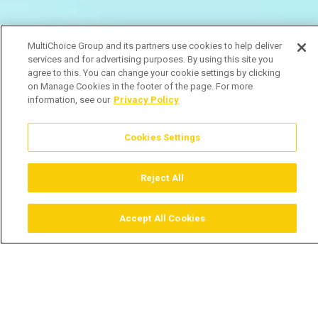
MultiChoice Group and its partners use cookies to help deliver
services and for advertising purposes. By using this site you
agree to this. You can change your cookie settings by clicking
on Manage Cookies in the footer of the page. For more
information, see our
Privacy Policy
Cookies Settings
Reject All
Accept All Cookies
Assistir
Comprar
Guia TV
Pesquisar
Menu