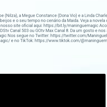
e (Nilza), a Megue Constance (Dona Vio) e a Linda Charl
beijos e o seu tempo no cenário da Maida. Veja a novel
o nosso site oficial aqui: https://bit.ly/maninguemagic 
Stv Canal 503 ou GOtv Max Canal 8. Da um gosto e nos
c Nos segue no Twitter: https://twitter.com/ManingueM
ic/ e no TikTok: https://www.tiktok.com/@maninguemag