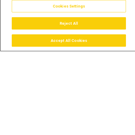
Cookies Settings
Reject All
Accept All Cookies
Assistir
Comprar
Guia TV
Pesquisar
Menu