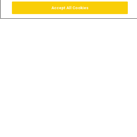
Accept All Cookies
Assistir
Comprar
Guia TV
Pesquisar
Menu