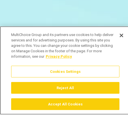
MultiChoice Group and its partners use cookies to help deliver
services and for advertising purposes. By using this site you
agree to this. You can change your cookie settings by clicking
on Manage Cookies in the footer of the page. For more
information, see our
Privacy Policy
Cookies Settings
Reject All
Accept All Cookies
Assistir
Comprar
Guia TV
Pesquisar
Menu