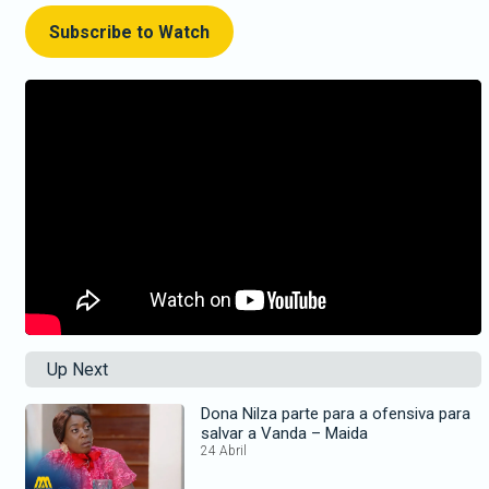
Subscribe to Watch
Up Next
Dona Nilza parte para a ofensiva para
salvar a Vanda – Maida
24 Abril