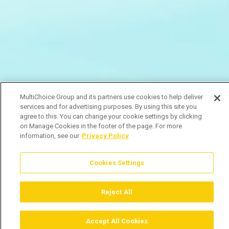
MultiChoice Group and its partners use cookies to help deliver
services and for advertising purposes. By using this site you
agree to this. You can change your cookie settings by clicking
on Manage Cookies in the footer of the page. For more
information, see our
Privacy Policy
Cookies Settings
Reject All
Accept All Cookies
Assistir
Comprar
Guia TV
Pesquisar
Menu