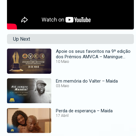
Up Next
Apoie os seus favoritos na 9ª edição
dos Prémios AMVCA – Maningue
Magic
10 Maio
Em memória do Valter – Maida
03 Maio
Perda de esperança – Maida
17 Abril