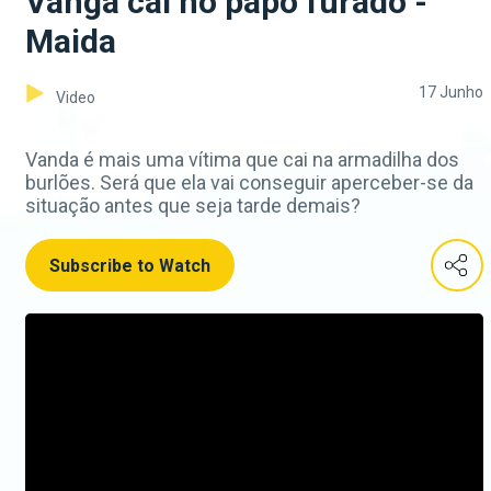
Vanga cai no papo furado -
Maida
17 Junho
Video
Vanda é mais uma vítima que cai na armadilha dos
burlões. Será que ela vai conseguir aperceber-se da
situação antes que seja tarde demais?
Subscribe to Watch