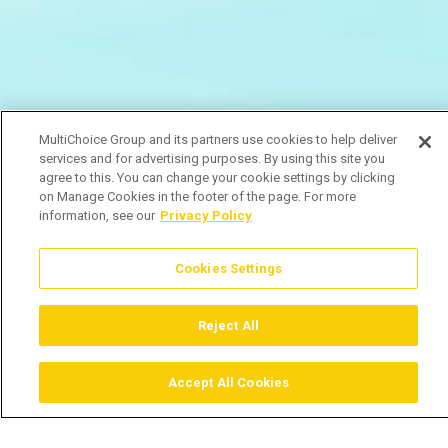
MultiChoice Group and its partners use cookies to help deliver
services and for advertising purposes. By using this site you
agree to this. You can change your cookie settings by clicking
on Manage Cookies in the footer of the page. For more
information, see our
Privacy Policy
Cookies Settings
Reject All
Accept All Cookies
Assistir
Comprar
Guia TV
Pesquisar
Menu