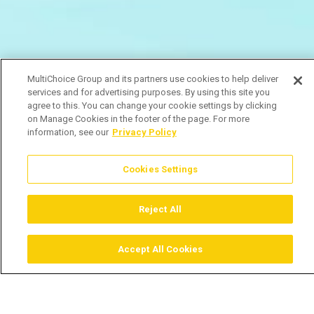
MultiChoice Group and its partners use cookies to help deliver
services and for advertising purposes. By using this site you
agree to this. You can change your cookie settings by clicking
on Manage Cookies in the footer of the page. For more
information, see our
Privacy Policy
Cookies Settings
Reject All
Accept All Cookies
Assistir
Comprar
Guia TV
Pesquisar
Menu