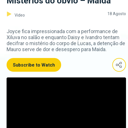
Mistérios do óbvio – Maida
18 Agosto
Video
Joyce fica impressionada com a performance de
Xiluva no salão e enquanto Daisy e Ivandro tentam
decifrar o mistério do corpo de Lucas, a detenção de
Mauro serve de dor e desespero para Maida.
Subscribe to Watch