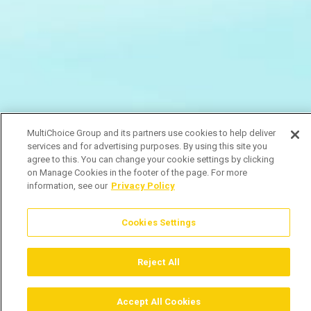
MultiChoice Group and its partners use cookies to help deliver
services and for advertising purposes. By using this site you
agree to this. You can change your cookie settings by clicking
on Manage Cookies in the footer of the page. For more
information, see our
Privacy Policy
Cookies Settings
Reject All
Accept All Cookies
Assistir
Comprar
Guia TV
Pesquisar
Menu