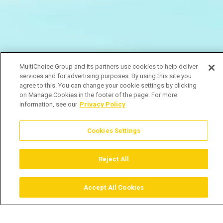
MultiChoice Group and its partners use cookies to help deliver
services and for advertising purposes. By using this site you
agree to this. You can change your cookie settings by clicking
on Manage Cookies in the footer of the page. For more
information, see our
Privacy Policy
Cookies Settings
Reject All
Accept All Cookies
Assistir
Comprar
Guia TV
Pesquisar
Menu