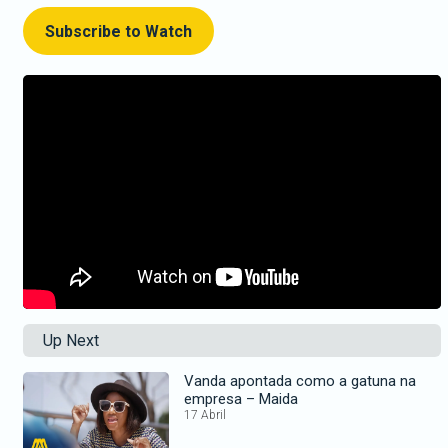
Subscribe to Watch
Up Next
Vanda apontada como a gatuna na
empresa – Maida
17 Abril