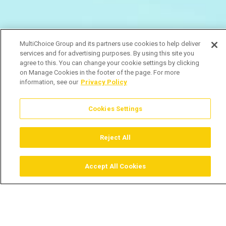
MultiChoice Group and its partners use cookies to help deliver
services and for advertising purposes. By using this site you
agree to this. You can change your cookie settings by clicking
on Manage Cookies in the footer of the page. For more
information, see our
Privacy Policy
Cookies Settings
Reject All
Accept All Cookies
Assistir
Comprar
Guia TV
Pesquisar
Menu