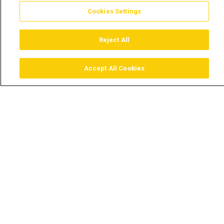
Cookies Settings
Reject All
Accept All Cookies
Assistir
Comprar
Guia TV
Pesquisar
Menu