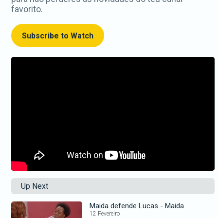
favorito.
Subscribe to Watch
Up Next
Maida defende Lucas - Maida
12 Fevereiro