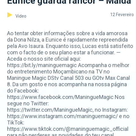
Eunice guarda rancor – Maida
12 Fevereiro
Video
Ao tentar obter informações sobre a vida amorosa
da Dona Nilza, a Eunice é rapidamente repreendida
pela Avo Isaura. Enquanto isso, Lucas está satisfeito
com o facto de o seu plano estar a funcionar. —
Aceda o nosso site oficial aqui:
https://bit.ly/maninguemagic Acompanha o melhor
do entretenimento Moçambicano na TV no
Maningue Magic DStv Canal 503 ou GOtv Max Canal
8. Da um gosto e nos acompanha na nossa página
do Facebook:
https://www.facebook.com/ManingueMagic Nos
segue no Twitter:
https://twitter.com/ManingueMagic, no Instagram:
https://www.instagram.com/maninguemagic/ e no
TikTok:
https://www.tiktok.com/@maninguemagic_official
para não perderes as novidades do teu canal