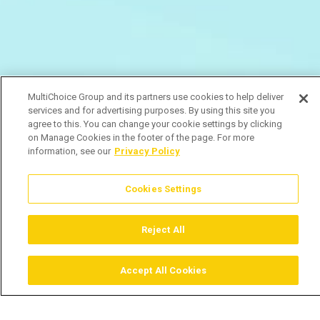
MultiChoice Group and its partners use cookies to help deliver
services and for advertising purposes. By using this site you
agree to this. You can change your cookie settings by clicking
on Manage Cookies in the footer of the page. For more
information, see our
Privacy Policy
Cookies Settings
Reject All
Accept All Cookies
Assistir
Comprar
Guia TV
Pesquisar
Menu