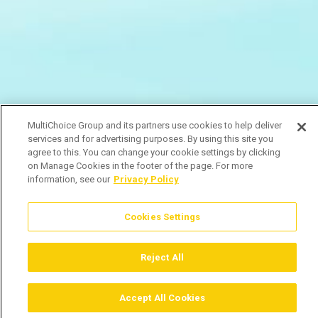
MultiChoice Group and its partners use cookies to help deliver
services and for advertising purposes. By using this site you
agree to this. You can change your cookie settings by clicking
on Manage Cookies in the footer of the page. For more
information, see our
Privacy Policy
Cookies Settings
Reject All
Accept All Cookies
Assistir
Comprar
Guia TV
Pesquisar
Menu