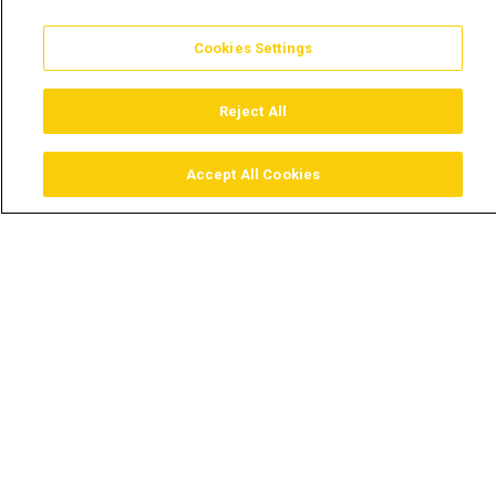
Cookies Settings
Reject All
Accept All Cookies
Assistir
Comprar
Guia TV
Pesquisar
Menu