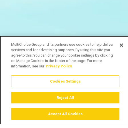
MultiChoice Group and its partners use cookies to help deliver
services and for advertising purposes. By using this site you
agree to this. You can change your cookie settings by clicking
on Manage Cookies in the footer of the page. For more
information, see our
Privacy Policy
Cookies Settings
Reject All
Accept All Cookies
Assistir
Comprar
Guia TV
Pesquisar
Menu