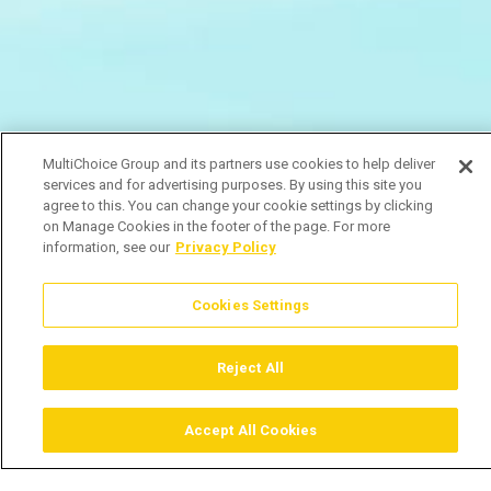
MultiChoice Group and its partners use cookies to help deliver
services and for advertising purposes. By using this site you
agree to this. You can change your cookie settings by clicking
on Manage Cookies in the footer of the page. For more
information, see our
Privacy Policy
Cookies Settings
Reject All
Accept All Cookies
Assistir
Comprar
Guia TV
Pesquisar
Menu