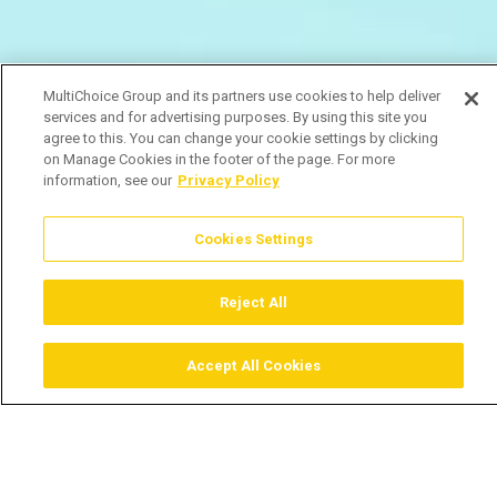
MultiChoice Group and its partners use cookies to help deliver
services and for advertising purposes. By using this site you
agree to this. You can change your cookie settings by clicking
on Manage Cookies in the footer of the page. For more
information, see our
Privacy Policy
Cookies Settings
Reject All
Accept All Cookies
Assistir
Comprar
Guia TV
Pesquisar
Menu