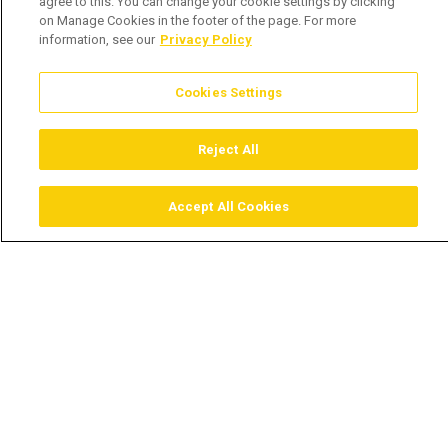
agree to this. You can change your cookie settings by clicking
on Manage Cookies in the footer of the page. For more
information, see our
Privacy Policy
Cookies Settings
Reject All
Accept All Cookies
Assistir
Comprar
Guia TV
Pesquisar
Menu