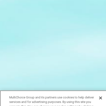
MultiChoice Group and its partners use cookies to help deliver
services and for advertising purposes. By using this site you