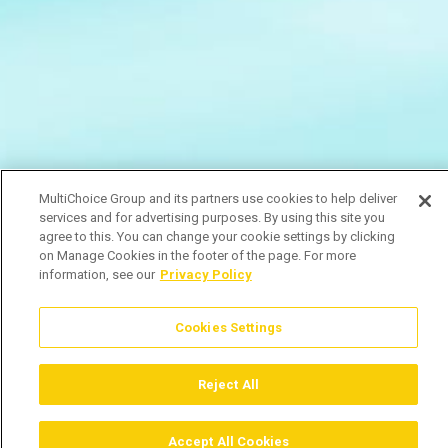
MultiChoice Group and its partners use cookies to help deliver
services and for advertising purposes. By using this site you
agree to this. You can change your cookie settings by clicking
on Manage Cookies in the footer of the page. For more
information, see our
Privacy Policy
Cookies Settings
Reject All
Accept All Cookies
Assistir
Comprar
Guia TV
Pesquisar
Menu