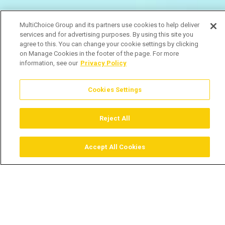
MultiChoice Group and its partners use cookies to help deliver
services and for advertising purposes. By using this site you
agree to this. You can change your cookie settings by clicking
on Manage Cookies in the footer of the page. For more
information, see our
Privacy Policy
Cookies Settings
Reject All
Accept All Cookies
Assistir
Comprar
Guia TV
Pesquisar
Menu