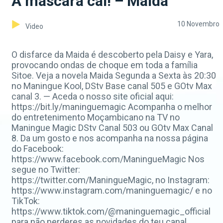
A máscara cai! – Maida
10 Novembro
Video
O disfarce da Maida é descoberto pela Daisy e Yara,
provocando ondas de choque em toda a família
Sitoe. Veja a novela Maida Segunda a Sexta às 20:30
no Maningue Kool, DStv Base canal 505 e GOtv Max
canal 3. — Aceda o nosso site oficial aqui:
https://bit.ly/maninguemagic Acompanha o melhor
do entretenimento Moçambicano na TV no
Maningue Magic DStv Canal 503 ou GOtv Max Canal
8. Da um gosto e nos acompanha na nossa página
do Facebook:
https://www.facebook.com/ManingueMagic Nos
segue no Twitter:
https://twitter.com/ManingueMagic, no Instagram:
https://www.instagram.com/maninguemagic/ e no
TikTok:
https://www.tiktok.com/@maninguemagic_official
para não perderes as novidades do teu canal