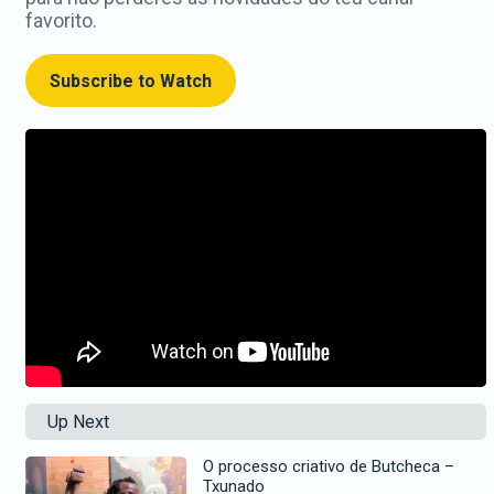
favorito.
Subscribe to Watch
Up Next
O processo criativo de Butcheca –
Txunado